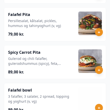
Falafel Pita
Persillesalat, kålsalat, pickles,
hummus og tahinyoghurt (v, vg)
+
79,00 kr.
Spicy Carrot Pita
Gulerod og chili falafler,
gulerodshummus (spicy), feta,
persillesalat, æblesalat, myntechili og
+
89,00 kr.
tahindressing.
Falafel bowl
3 falafler, 3 salater, 2 spread, topping
og yoghurt (v, vg)
+
89,00 kr.