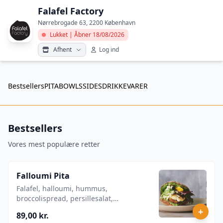
Falafel Factory
Nørrebrogade 63, 2200 København
Lukket | Åbner 18/08/2026
Afhent
Log ind
Bestsellers
PITA
BOWLS
SIDES
DRIKKEVARER
Bestsellers
Vores mest populære retter
Falloumi Pita
Falafel, halloumi, hummus,
broccolispread, persillesalat,
rødkålssalat og tahinyoghurt.
+
89,00 kr.