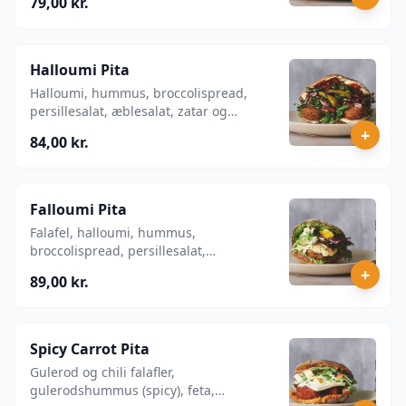
79,00 kr.
Halloumi Pita
Halloumi, hummus, broccolispread,
persillesalat, æblesalat, zatar og
tahindressing.
+
84,00 kr.
Falloumi Pita
Falafel, halloumi, hummus,
broccolispread, persillesalat,
rødkålssalat og tahinyoghurt.
+
89,00 kr.
Spicy Carrot Pita
Gulerod og chili falafler,
gulerodshummus (spicy), feta,