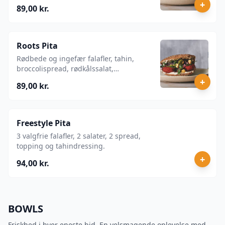
persillesalat, æblesalat, myntechili og
+
89,00 kr.
tahindressing.
Roots Pita
Rødbede og ingefær falafler, tahin,
broccolispread, rødkålssalat,
æblesalat, dukkah og tahindressing.
+
89,00 kr.
Freestyle Pita
3 valgfrie falafler, 2 salater, 2 spread,
topping og tahindressing.
+
94,00 kr.
BOWLS
Friskhed i hver eneste bid. En velsmagende oplevelse med